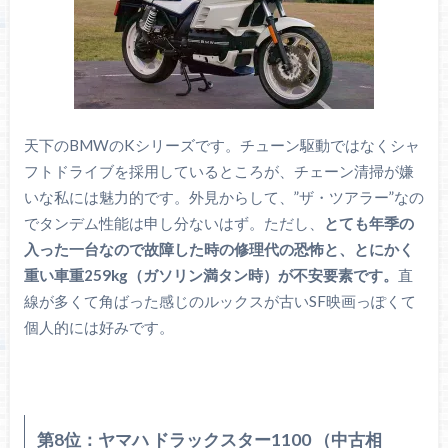
天下のBMWのKシリーズです。チューン駆動ではなくシャ
フトドライブを採用しているところが、チェーン清掃が嫌
いな私には魅力的です。外見からして、”ザ・ツアラー”なの
でタンデム性能は申し分ないはず。ただし、
とても年季の
入った一台なので故障した時の修理代の恐怖と、とにかく
重い車重259kg（ガソリン満タン時）が不安要素です。
直
線が多くて角ばった感じのルックスが古いSF映画っぽくて
個人的には好みです。
第8位：ヤマハ ドラックスター1100 （中古相