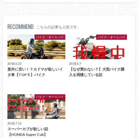
RECOMMEND
こちらの記事も人気です。
バイク・オートバイ
バイク・オートバイ
2018.6.22
2018.6.7
意外に安い！？カドヤが欲しいイ
【なぜ買わない？】大型バイク購
タ車【TOP５】バイク
入を我慢している話
バイク・オートバイ
2018.7.12
スーパーカブが欲しい話
【HONDA Super Cub】