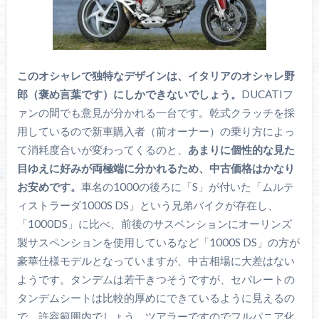
このオシャレで独特なデザインは、イタリアのオシャレ野
郎（褒め言葉です）にしかできないでしょう。
DUCATIフ
ァンの間でも意見が分かれる一台です。乾式クラッチを採
用しているので新車購入者（前オーナー）の乗り方によっ
て消耗度合いが変わってくるのと、
あまりに個性的な見た
目ゆえに好みが両極端に分かれるため、中古価格はかなり
お安めです。
車名の1000の後ろに「S」が付いた「ムルテ
ィストラーダ1000S DS」という兄弟バイクが存在し、
「1000DS」に比べ、前後のサスペンションにオーリンズ
製サスペンションを使用しているなど「1000S DS」の方が
豪華仕様モデルとなっていますが、中古相場に大差はない
ようです。タンデムは若干きつそうですが、セパレートの
タンデムシートは比較的厚めにできているように見えるの
で、許容範囲内でしょう。ツアラーですのでフルパニア化