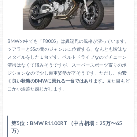
BMWの中でも「F800S」は異端児の風格が漂っています。
ツアラーとSSの間のジャンルに位置する、なんとも曖昧な
スタイルをした１台です。ベルトドライブなのでチェーン
清掃はなくて済みそうですが、スーパースポーツ寄りのポ
ジションなので少し乗車姿勢が辛そうです。ただし、
お安
く良い状態のBMWに乗れる一台ではあります。
見た目もど
こか小洒落た感じがします。
第5位：BMW R1100RT （中古相場：25万〜65
万）